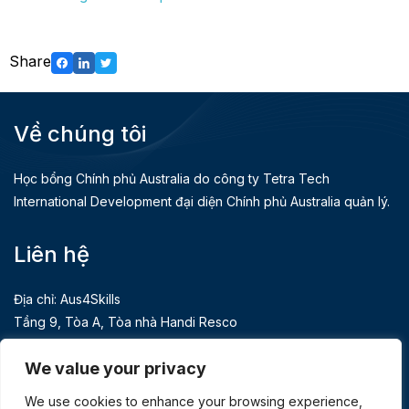
Share
Về chúng tôi
Học bổng Chính phủ Australia do công ty Tetra Tech
International Development đại diện Chính phủ Australia quản lý.
Liên hệ
Địa chỉ: Aus4Skills
Tầng 9, Tòa A, Tòa nhà Handi Resco
521 Kim Mã, Giảng Võ, Hà Nội
We value your privacy
Điện thoại: 84 24 3939 3991
We use cookies to enhance your browsing experience,