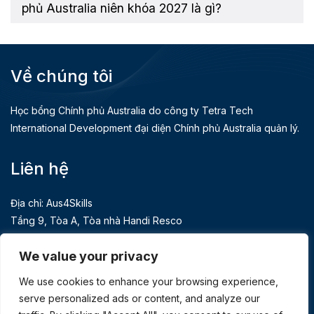
phủ Australia niên khóa 2027 là gì?
Về chúng tôi
Học bổng Chính phủ Australia do công ty Tetra Tech
International Development đại diện Chính phủ Australia quản lý.
Liên hệ
Địa chỉ: Aus4Skills
Tầng 9, Tòa A, Tòa nhà Handi Resco
521 Kim Mã, Giảng Võ, Hà Nội
We value your privacy
Điện thoại: 84 24 3939 3991
We use cookies to enhance your browsing experience,
serve personalized ads or content, and analyze our