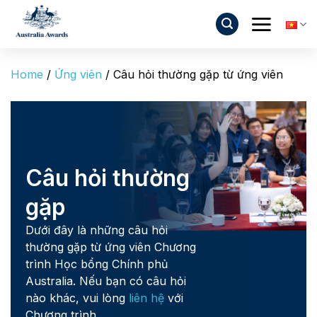
Bỏ
qua
nội
dung
Home
/
Ứng viên
/
Câu hỏi thường gặp từ ứng viên
Câu hỏi thường
gặp
Dưới đây là những câu hỏi
thường gặp từ ứng viên Chương
trình Học bổng Chính phủ
Australia. Nếu bạn có câu hỏi
nào khác, vui lòng
liên hệ
với
Chương trình.