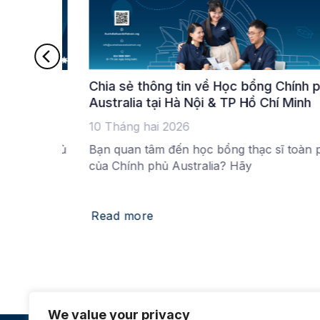
ng cho hành
Học bổng Đối tác Mekong-Australia
(MAP)
31 Tháng ba 2025
ẩn bị khởi
Chương trình Đối tác Mekong-Australia t
Học bổng Chính phủ Australia cho côn
Read more
We value your privacy