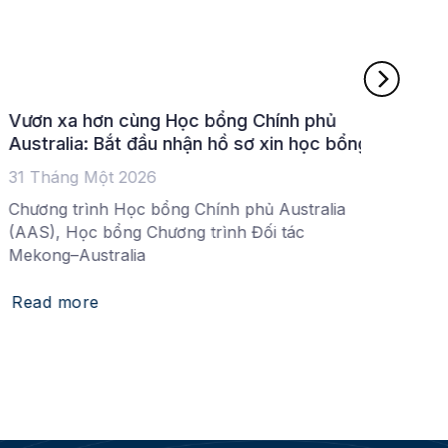
Học bổng Chính phủ Australia niên khóa
52 
2026 (học kỳ 2) bắt đầu nhận hồ sơ
tại 
1 Tháng hai 2025
19 
Học bổng Chính phủ Australia niên khóa 2026
Học 
nhập học từ tháng 06/2026 dựa trên
cận 
Read more
Rea