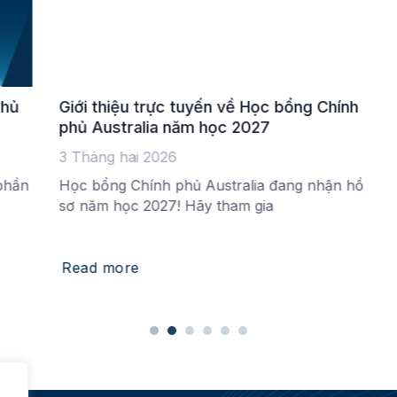
Cựu sinh Học bổng Chính phủ Australia trở
về thúc đẩy sự phát triển của Việt Nam
27 Tháng hai 2025
ài trợ
Hội thảo Hòa nhập và Lễ Chào mừng dành
g dân
cho gần 80 cựu sinh Học
Read more